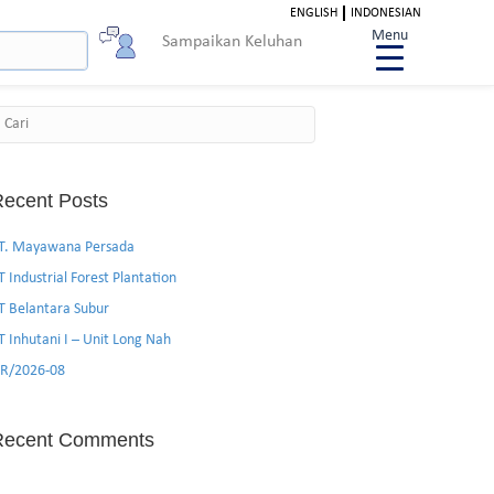
ENGLISH
INDONESIAN
Menu
Sampaikan Keluhan
Search
ecent Posts
T. Mayawana Persada
T Industrial Forest Plantation
T Belantara Subur
T Inhutani I – Unit Long Nah
R/2026-08
Recent Comments