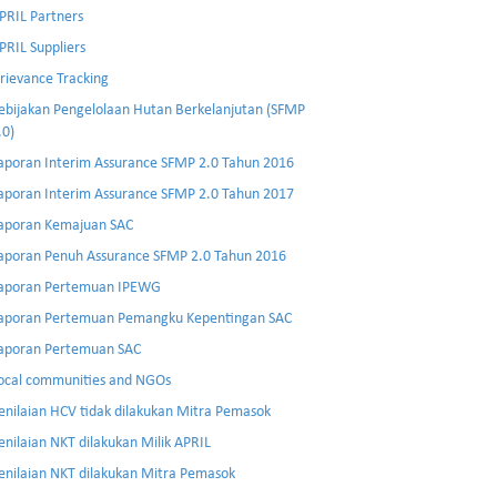
PRIL Partners
PRIL Suppliers
rievance Tracking
ebijakan Pengelolaan Hutan Berkelanjutan (SFMP
.0)
aporan Interim Assurance SFMP 2.0 Tahun 2016
aporan Interim Assurance SFMP 2.0 Tahun 2017
aporan Kemajuan SAC
aporan Penuh Assurance SFMP 2.0 Tahun 2016
aporan Pertemuan IPEWG
aporan Pertemuan Pemangku Kepentingan SAC
aporan Pertemuan SAC
ocal communities and NGOs
enilaian HCV tidak dilakukan Mitra Pemasok
enilaian NKT dilakukan Milik APRIL
enilaian NKT dilakukan Mitra Pemasok