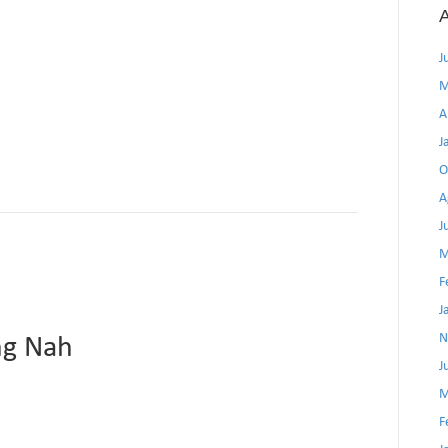
A
J
M
A
J
O
A
J
M
F
J
N
ng Nah
J
M
F