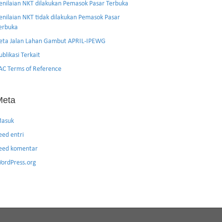
enilaian NKT dilakukan Pemasok Pasar Terbuka
enilaian NKT tidak dilakukan Pemasok Pasar
erbuka
eta Jalan Lahan Gambut APRIL-IPEWG
ublikasi Terkait
AC Terms of Reference
Meta
asuk
eed entri
eed komentar
ordPress.org