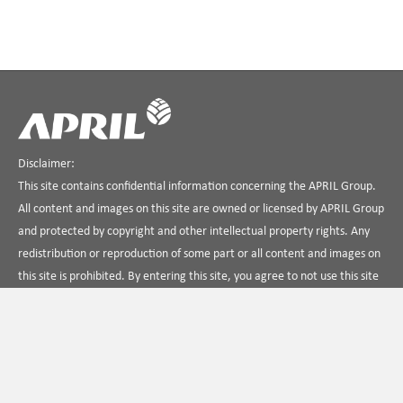
Disclaimer:
This site contains confidential information concerning the APRIL Group.
All content and images on this site are owned or licensed by APRIL Group
and protected by copyright and other intellectual property rights. Any
redistribution or reproduction of some part or all content and images on
this site is prohibited. By entering this site, you agree to not use this site
in any way that is unlawful, illegal, fraudulent or harmful, or in
connection with any unlawful, illegal, fraudulent or harmful purpose or
activity.
Hubungi Kami
Tentang APRIL
Ketentuan Penggunaan
Kebijakan Privasi
Temukan kami di Linkedin
APRIL Dialog