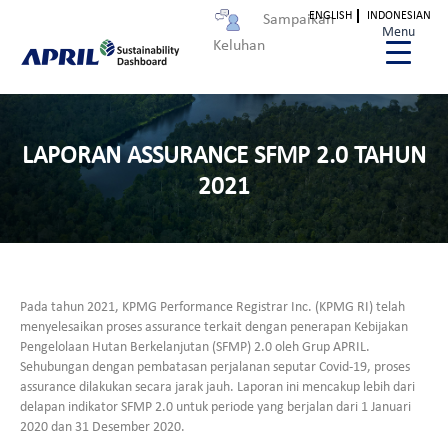
ENGLISH
INDONESIAN
Sampaikan
Menu
Keluhan
LAPORAN ASSURANCE SFMP 2.0 TAHUN
2021
Pada tahun 2021, KPMG Performance Registrar Inc. (KPMG RI) telah
menyelesaikan proses assurance terkait dengan penerapan Kebijakan
Pengelolaan Hutan Berkelanjutan (SFMP) 2.0 oleh Grup APRIL.
Sehubungan dengan pembatasan perjalanan seputar Covid-19, proses
assurance dilakukan secara jarak jauh. Laporan ini mencakup lebih dari
delapan indikator SFMP 2.0 untuk periode yang berjalan dari 1 Januari
2020 dan 31 Desember 2020.